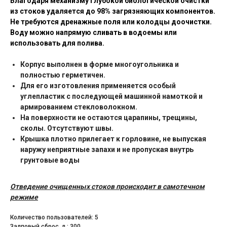
Благодаря механизму
глубокой биологической очистки
из стоков
удаляется до 98% загрязняющих компонентов.
Не требуются
дренажные поля
или колодцы доочистки.
Воду можно напрямую сливать в водоемы или
использовать для полива.
Корпус выполнен в форме многоугольника и
полностью герметичен.
Для его изготовления применяется особый
углепластик с последующей машинной намоткой и
армированием стекловолокном.
На поверхности не остаются царапины, трещины,
сколы. Отсутствуют швы.
Крышка плотно прилегает к горловине, не выпуская
наружу неприятные запахи и не пропуская внутрь
грунтовые воды
Отведение очищенных стоков происходит в самотечном
режиме
Количество пользователей: 5
Залповый сброс, л.: 300